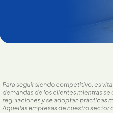
Para seguir siendo competitivo, es vital
demandas de los clientes mientras se
regulaciones y se adoptan prácticas m
Aquellas empresas de nuestro sector 