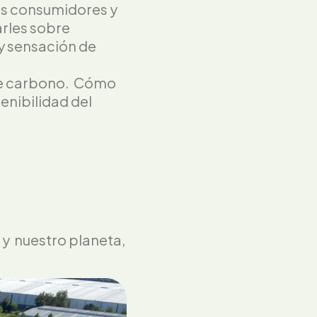
os consumidores y
arles sobre
 y sensación de
a de carbono. Cómo
enibilidad del
y nuestro planeta,