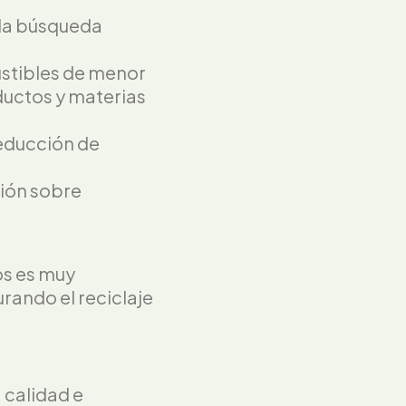
 la búsqueda
ustibles de menor
ductos y materias
reducción de
ción sobre
os es muy
urando el reciclaje
 calidad e