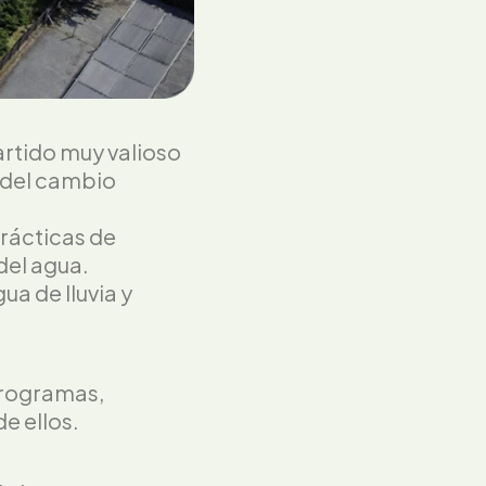
rtido muy valioso
 del cambio
prácticas de
del agua.
a de lluvia y
programas,
e ellos.