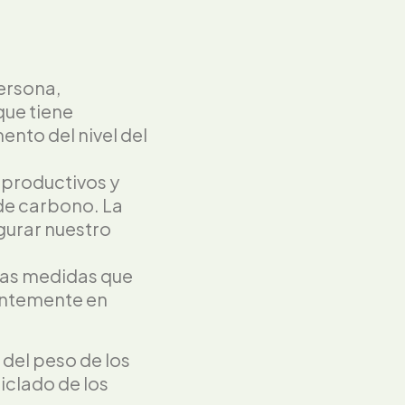
ersona,
que tiene
ento del nivel del
 productivos y
 de carbono. La
gurar nuestro
 las medidas que
entemente en
 del peso de los
iclado de los