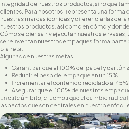
integridad de nuestros productos, sino que ta
clientes. Para nosotros, representa una forma 
nuestras marcas icónicas y diferenciarlas de l
nuestros productos, así como en cómo y dónde 
Cómo se piensan y ejecutan nuestros envases, v
se reinventan nuestros empaques forma parte d
planeta.
Algunas de nuestras metas:
Garantizar que el 100% del papel y cartón 
Reducir el peso del empaque en un 15%.
Incrementar el contenido reciclado al 45%
Asegurar que el 100% de nuestros empaque
En este ámbito, creemos que el cambio radical
aspectos que son centrales en nuestro enfoqu